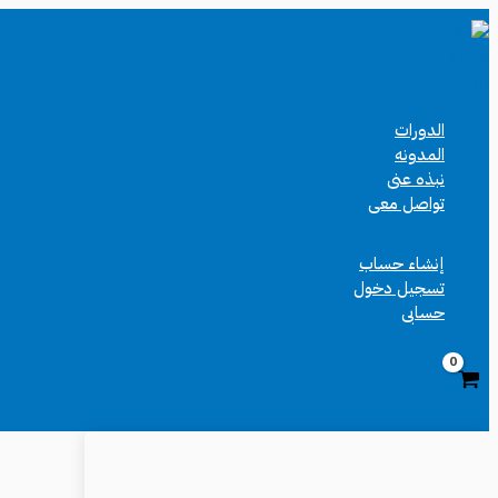
تخطي
إلى
المحتوى
الدورات
المدونه
نبذه عنى
تواصل معى
إنشاء حساب
تسجيل دخول
حسابى