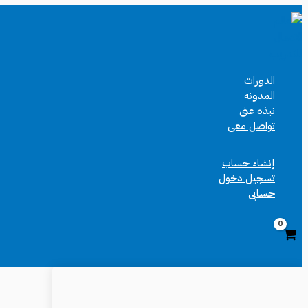
تخطي
إلى
المحتوى
الدورات
المدونه
نبذه عنى
تواصل معى
إنشاء حساب
تسجيل دخول
حسابى