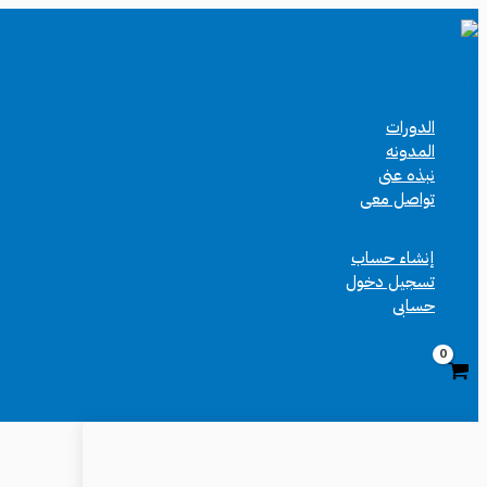
تخطي
إلى
المحتوى
الدورات
المدونه
نبذه عنى
تواصل معى
إنشاء حساب
تسجيل دخول
حسابى