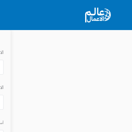
خطي
لى
لمحتوى
ال
الا
اس