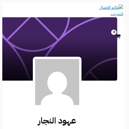
تخطي
إلى
المحتوى
عهود النجار