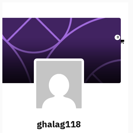
تخطي
إلى
المحتوى
ghalag118