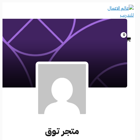
تخطي
إلى
المحتوى
متجر توق