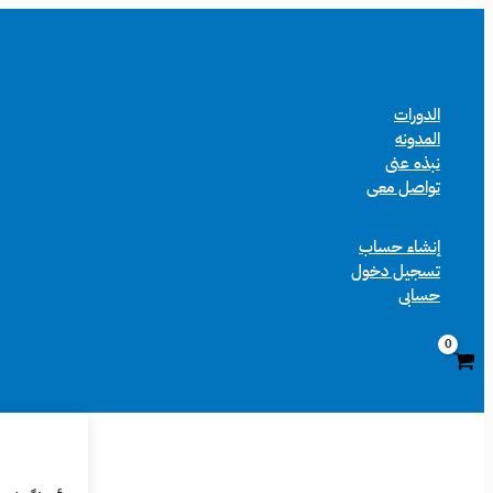
تخطي
إلى
المحتوى
الدورات
المدونه
نبذه عنى
تواصل معى
إنشاء حساب
تسجيل دخول
حسابى