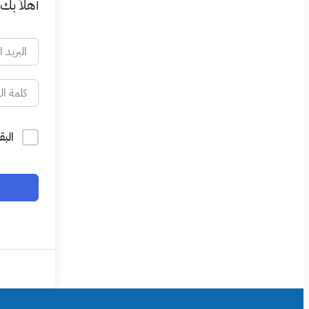
أهلاً بك
البق