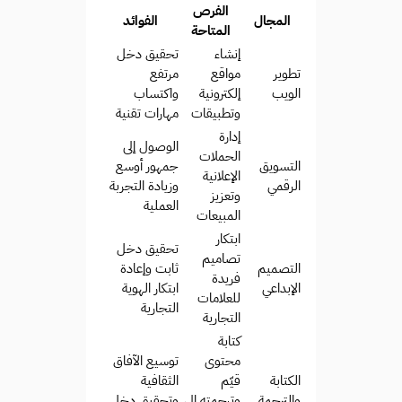
الفرص
المجال
الفوائد
المتاحة
إنشاء
تحقيق دخل
تطوير
مواقع
مرتفع
الويب
إلكترونية
واكتساب
وتطبيقات
مهارات تقنية
إدارة
الوصول إلى
الحملات
التسويق
جمهور أوسع
الإعلانية
الرقمي
وزيادة التجربة
وتعزيز
العملية
المبيعات
ابتكار
تحقيق دخل
تصاميم
التصميم
ثابت وإعادة
فريدة
الإبداعي
ابتكار الهوية
للعلامات
التجارية
التجارية
كتابة
محتوى
توسيع الآفاق
الكتابة
قيّم
الثقافية
والترجمة
وترجمته إلى
وتحقيق دخل