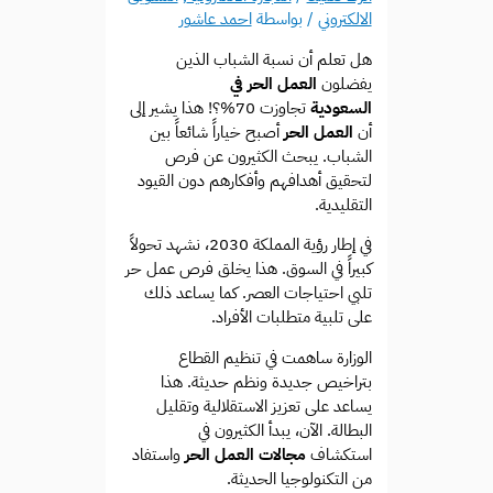
الالكتروني
/ بواسطة
احمد عاشور
هل تعلم أن نسبة الشباب الذين
يفضلون
العمل الحر في
السعودية
تجاوزت 70%؟! هذا يشير إلى
أن
العمل الحر
أصبح خياراً شائعاً بين
الشباب. يبحث الكثيرون عن فرص
لتحقيق أهدافهم وأفكارهم دون القيود
التقليدية.
في إطار رؤية المملكة 2030، نشهد تحولاً
كبيراً في السوق. هذا يخلق فرص عمل حر
تلبي احتياجات العصر. كما يساعد ذلك
على تلبية متطلبات الأفراد.
الوزارة ساهمت في تنظيم القطاع
بتراخيص جديدة ونظم حديثة. هذا
يساعد على تعزيز الاستقلالية وتقليل
البطالة. الآن، يبدأ الكثيرون في
استكشاف
مجالات العمل الحر
واستفاد
من التكنولوجيا الحديثة.