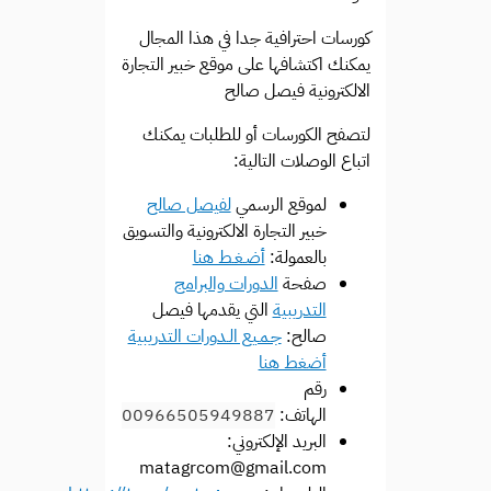
كورسات احترافية جدا في هذا المجال
يمكنك اكتشافها على موقع خبير التجارة
الالكترونية فيصل صالح
لتصفح الكورسات أو للطلبات يمكنك
اتباع الوصلات التالية:
لموقع الرسمي
لفيصل صالح
خبير التجارة الالكترونية والتسويق
بالعمولة:
أضـغـط هنا
صفحة
الدورات والبرامج
التدريبية
التي يقدمها فيصل
صالح:
جـمـيع الـدورات التدريبية
أضغط هنا
رقم
الهاتف:
00966505949887
البريد الإلكتروني:
matagrcom@gmail.com