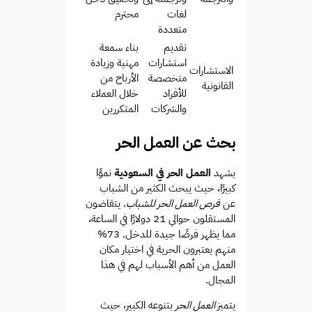
لغات
محترم
متعددة
تقديم
بناء سمعة
استشارات
مهنية وزيادة
الاستشارات
متخصصة
الأرباح من
القانونية
للأفراد
خلال العملاء
والشركات
المتكررين
بحث عن العمل الحر
يشهد
العمل الحر في السعودية
نموًا
كبيرًا، حيث يبحث الكثير من الشباب
عن
فرص العمل الحر للشباب
. يتقاضون
المستقلون حوالي 21 دولارًا في الساعة،
مما يظهر فرصًا جيدة للدخل. 73%
منهم يعتبرون الحرية في اختيار مكان
العمل من أهم الأسباب لهم في هذا
المجال.
يتميز
العمل الحر
بتنوعه الكبير، حيث