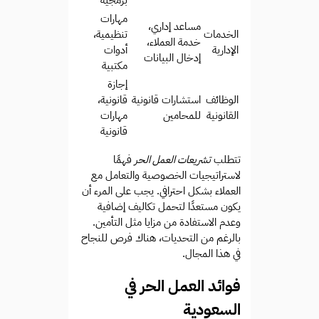
برمجية
مهارات
مساعد إداري،
الخدمات
تنظيمية،
خدمة العملاء،
الإدارية
أدوات
إدخال البيانات
مكتبية
إجازة
الوظائف
استشارات قانونية
قانونية،
القانونية
للمحامين
مهارات
قانونية
تتطلب
تشريعات العمل الحر
فهمًا
لاستراتيجيات الخصوصية والتعامل مع
العملاء بشكل احترافي. يجب على المرء أن
يكون مستعدًا لتحمل تكاليف إضافية
وعدم الاستفادة من مزايا مثل التأمين.
بالرغم من التحديات، هناك فرص للنجاح
في هذا المجال.
فوائد العمل الحر في
السعودية