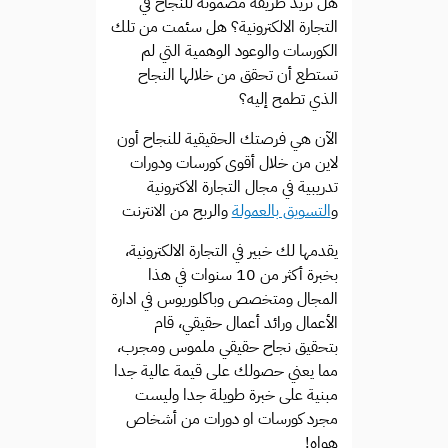
هل تريد طريقة مضمونة للنجاح في
التجارة الالكترونية؟ هل سئمت من تلك
الكورسات والوعود الوهمية التي لم
تستطع أن تحقق من خلالها النجاح
الذي تطمح إليه؟
الآن هي فرصتك الحقيقية للنجاح أون
لاين من خلال أقوى كورسات ودورات
تدريبية في مجال التجارة الاكترونية
و
التسويق بالعمولة
والربح من الانترنت
يقدمها لك خبير في التجارة الالكترونية،
بخبرة أكثر من 10 سنوات في هذا
المجال ومتخصص وباكلوريوس في ادارة
الأعمال ورائد أعمال حقيقي، قام
بتحقيق نجاح حقيقي ملموس ومجرب،
مما يعني حصولك على قيمة عالية جدا
مبنية على خبرة طويلة جدا وليست
مجرد كورسات او دورات من أشخاص
هواه!